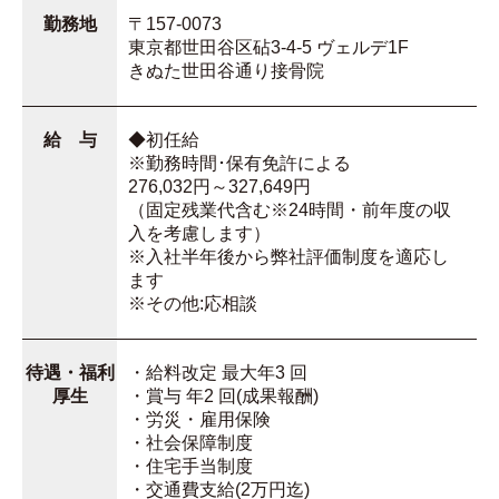
勤務地
〒157-0073
東京都世田谷区砧3-4-5 ヴェルデ1F
きぬた世田谷通り接骨院
給 与
◆初任給
※勤務時間･保有免許による
276,032円～327,649円
（固定残業代含む※24時間・前年度の収
入を考慮します）
※入社半年後から弊社評価制度を適応し
ます
※その他:応相談
待遇・福利
・給料改定 最大年3 回
厚生
・賞与 年2 回(成果報酬)
・労災・雇用保険
・社会保障制度
・住宅手当制度
・交通費支給(2万円迄)