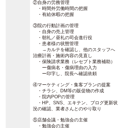
②自身の労務管理
・時間外労働時間の把握
・有給休暇の把握
③院の行動計画の管理
・自身の売上管理
・朝礼／昼礼の司会進行役
・患者様の状態管理
→カルテを確認し、他のスタッフへ
治療計画・施術内容の見直し
・保険請求業務（レセプト業務補助）
ー傷病名・傷病理由の入力
ー印字し、院長へ確認依頼
④マーケティング・集客プランの提案
・チラシ、DM等の販促物の作成
・院内POPの管理
・HP、SNS、エキテン、ブログ更新状
況の確認、業者さんとのやり取り
⑤店舗会議・勉強会の主催
・勉強会の主催