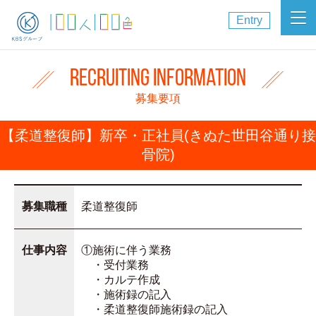
Entry
Recruiting Information
募集要項
【柔道整復師】新卒・正社員(きぬた世田谷通り接
骨院)
募集職種
柔道整復師
仕事内容
①施術に伴う業務
・受付業務
・カルテ作成
・施術録の記入
・柔道整復師施術録の記入